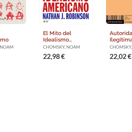
El Mito del
Autorid
smo
Idealismo
Ilegitim
Americano
 NOAM
CHOMSKY, NOAM
CHOMSKY
22,98 €
22,02 €