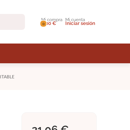
Mi compra
Mi cuenta
0,00 €
Iniciar sesión
0
ITABLE
21,06 €