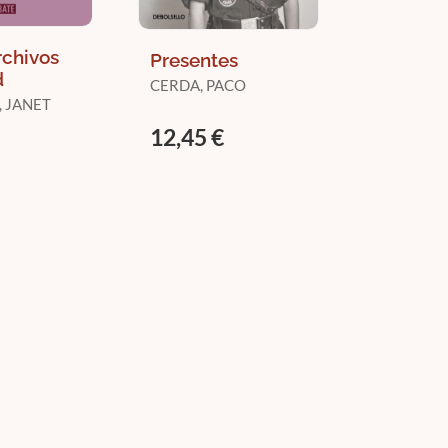
rchivos
Presentes
d
CERDA, PACO
 JANET
12,45 €