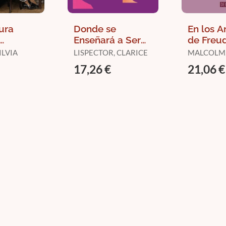
ura
Donde se
En los A
Enseñará a Ser
de Freu
mo y
Feliz
ILVIA
LISPECTOR, CLARICE
MALCOLM,
a.
17,26 €
21,06 €