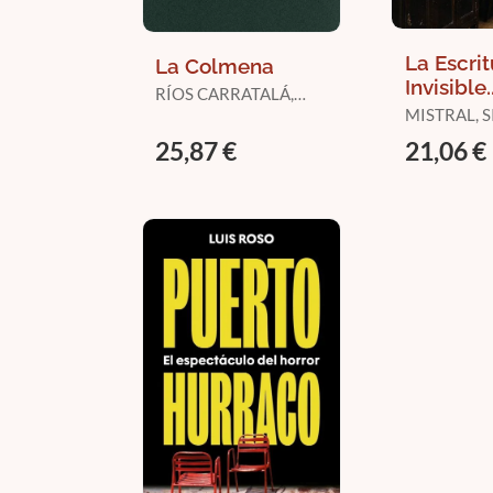
La Escrit
La Colmena
Invisible.
RÍOS CARRATALÁ,
Periodis
JUAN ANTONIO
MISTRAL, S
Literatur
25,87 €
21,06 €