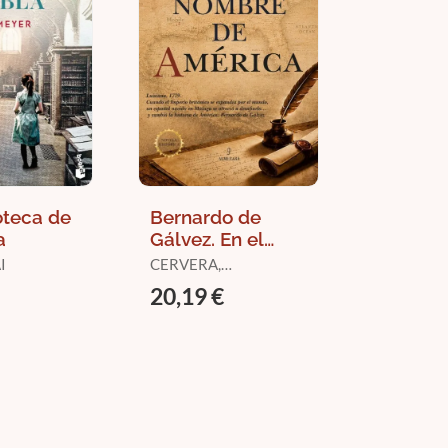
oteca de
Bernardo de
a
Gálvez. En el
Nombre de
I
CERVERA,
América
LEONARDO
20,19 €