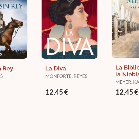
La Bibli
n Rey
La Diva
la Niebl
IS
MONFORTE, REYES
MEYER, KA
12,45 €
12,45 €