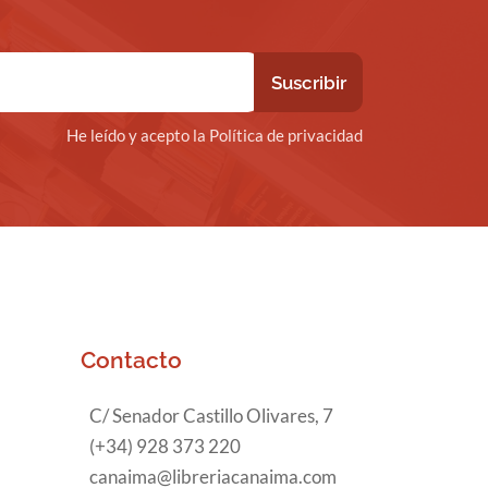
He leído y acepto la Política de privacidad
Contacto
C/ Senador Castillo Olivares, 7
(+34) 928 373 220
canaima@libreriacanaima.com