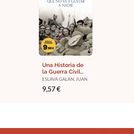
Una Historia de
la Guerra Civil
que no Va a
ESLAVA GALAN, JUAN
Gustar a Nadie
9,57 €
(Edición
Limitada)