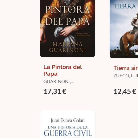
La Pintora del
Tierra si
Papa
ZUECO, LU
GUARINONI,
MARIANA
17,31 €
12,45 €