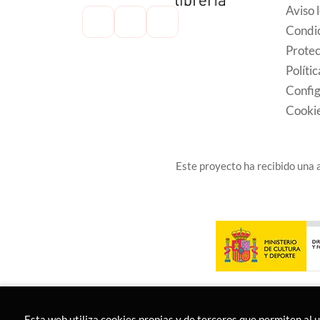
Aviso 
Condic
Protec
Políti
Config
Cooki
Este proyecto ha recibido una a
Esta web utiliza cookies propias y de terceros que permiten al 