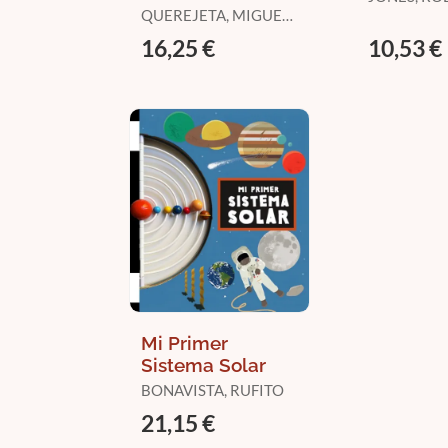
¡Con Gafas para
QUEREJETA, MIGUEL
el Eclipse Solar
/ RODRÍGUEZ,
16,25 €
10,53 €
MARINA / ALLER,
de Regalo! una
ALBA
Guía Com
Mi Primer
Sistema Solar
BONAVISTA, RUFITO
21,15 €