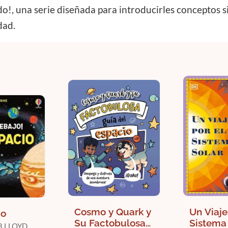
o!, una serie diseñada para introducirles conceptos s
dad.
Cosmo y Quark y
Un Viaje
io
Su Factobulosa
Sistema
B LLOYD