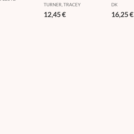
Guía del Espacio
TURNER, TRACEY
DK
12,45 €
16,25 €