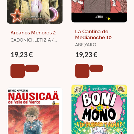
La Cantina de
Arcanos Menores 2
Medianoche 10
CADONICI, LETIZIA /
ABE,YARO
LEMIRE, JEFF /
DELPECHE
19,23 €
19,23 €