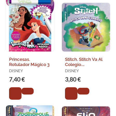
Princesas.
Stitch. Stitch Va Al
Rotulador Mágico 3
Colegio.
Pequecuentos
DISNEY
DISNEY
7,40 €
3,80 €