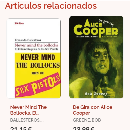
Artículos relacionados
Never Mind The
De Gira con Alice
Bollocks. El
Cooper
Testamento Punk
BALLESTEROS,
GREENE, BOB
de los Sex Pistols
FERNANDO
21,15 €
23,99 €