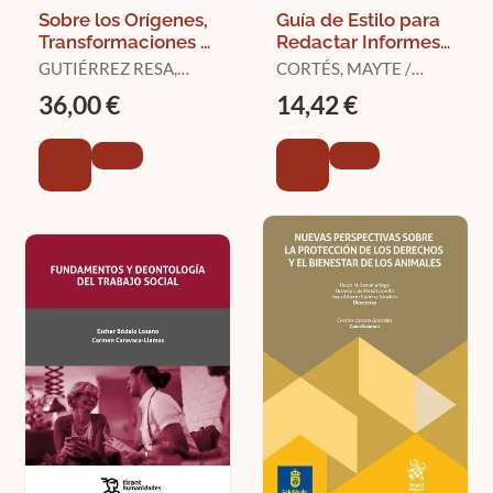
Sobre los Orígenes,
Guía de Estilo para
Transformaciones y
Redactar Informes
Actualidad del
Sociales
GUTIÉRREZ RESA,
CORTÉS, MAYTE /
Trabajo Social
ANTONIO (ED.)
CURY, SILVIA PATRICIA
36,00 €
14,42 €
/ ARIAS ASTRAY,
ANDRIU