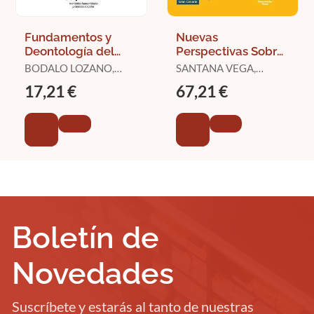
Fundamentos y
Nuevas
Deontología del
Perspectivas Sobre
Trabajo Social
la Protección de los
BODALO LOZANO,
SANTANA VEGA,
Derechos y el
ESTER / CARAVACA-
DULCE Mª / PÉREZ
17,21 €
67,21 €
Bienestar de los An
LLAMAS, CARMEN
LUZARDO, OCTAVIO
LUÍS / CORBERA
SÁNCHEZ, JUAN
ALBERTO / CAZORLA
GONZÁLEZ, CRISTINA /
OJEDA LEGAZA, IVÁN /
MANZANARES FE
Boletín de
Novedades
Suscríbete y estarás al tanto de nuestras