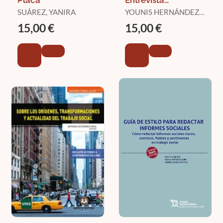
Asociativa para
SUÁREZ, YANIRA
YOUNIS HERNÁNDEZ,
Estudiar el
JOSÉ ANTONIO
15,00 €
15,00 €
Bienestar de las
Personas
Vulnerables