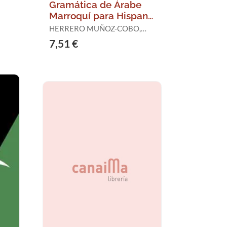
Gramática de Árabe
Marroquí para Hispano
Hablantes
HERRERO MUÑOZ-COBO,
BÁRBARA
7,51 €