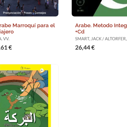
rabe Marroquí para el
Arabe. Metodo Integ
iajero
+Cd
. VV.
SMART, JACK / ALTORFER,
FRANCES
,61 €
26,44 €