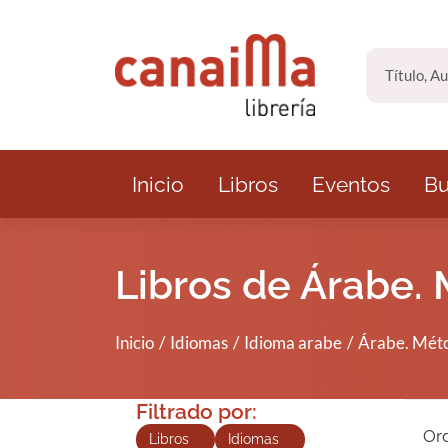
Saltar al contenido principal
Inicio
Libros
Eventos
Bu
Libros de Árabe.
Inicio
Idiomas
Idioma arabe
Árabe. Méto
Filtrado por:
Or
Libros
Idiomas