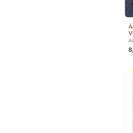
Á
V
AA
8