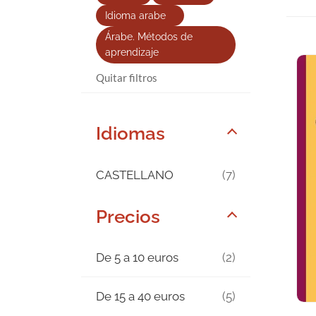
Idioma arabe
Árabe. Métodos de
aprendizaje
Quitar filtros
Idiomas
CASTELLANO
(7)
Precios
De 5 a 10 euros
(2)
De 15 a 40 euros
(5)