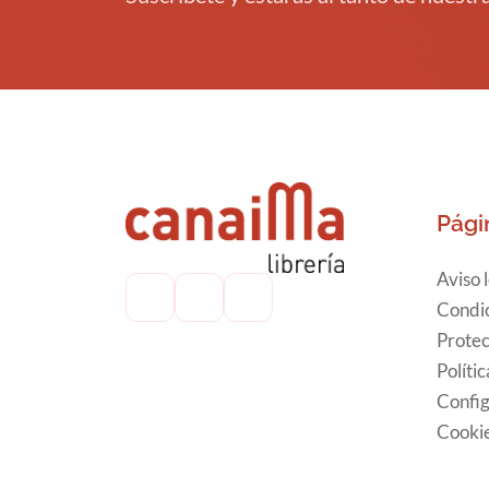
Pági
Aviso 
Condic
Protec
Políti
Config
Cooki