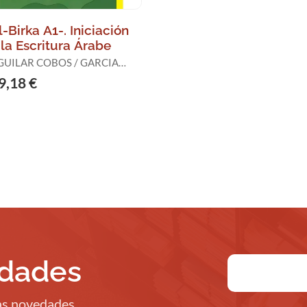
l-Birka A1-. Iniciación
 la Escritura Árabe
UILAR COBOS / GARCIA
CASTILLO / PALAS SANCHEZ
9,18 €
edades
ras novedades