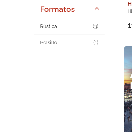
H
Formatos
H
B
1
Rústica
(3)
Bolsillo
(1)