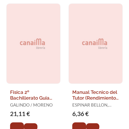
Fisica 2º
Manual Tecnico del
Bachillerato Guia
Tutor (Rendimiento
Didactica
Escolar y Tutoria)
GALINDO / MORENO
ESPINAR BELLON,
ANDRES
21,11 €
6,36 €