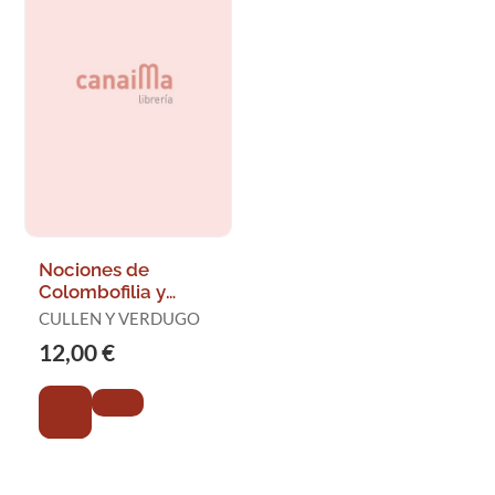
Nociones de
Colombofilia y
Estudio de
CULLEN Y VERDUGO
Telegrafia Alada
12,00 €
Aplicada a