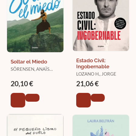
Estado Civil:
Soltar el Miedo
Ingobernable
SÖRENSEN, ANAÏS
LOZANO H., JORGE
(@YOGA__WOMAN)
20,10 €
21,06 €