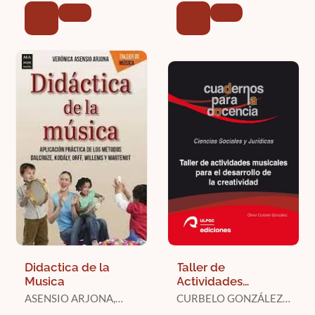
Escuela Infantil
Didactica de la
Taller de
Musica
Actividades
Musicales para el
ASENSIO ARJONA,
CURBELO GONZÁLEZ,
Desarrollo de la
VERONICA
OLIVER