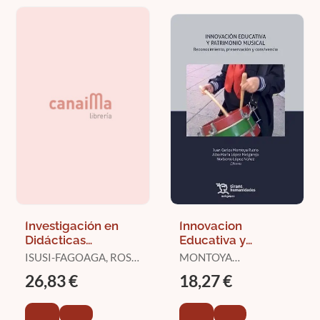
Investigación en
Innovacion
Didácticas
Educativa y
Específicas:
Patrimonio Musical
ISUSI-FAGOAGA, ROSA
MONTOYA
Didáctica de la
/ BOTELLA NICOLÁS,
RUBIO,JUAN CARLOS
26,83 €
18,27 €
Expresión Musical
ANA MARÍA / CUERVO,
LAURA / GARCÍA GIL,
DESIRÉE / BONASTRE,