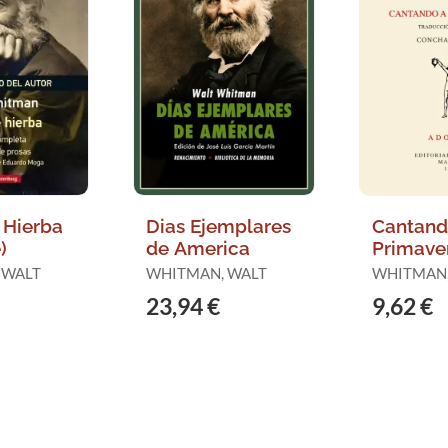
 Hierba
Dias Ejemplares
Cantand
)
de America
Primave
 WALT
WHITMAN, WALT
WHITMAN,
23,94 €
9,62 €