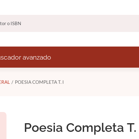
scador avanzado
ERAL
POESIA COMPLETA T. I
Poesia Completa T. 