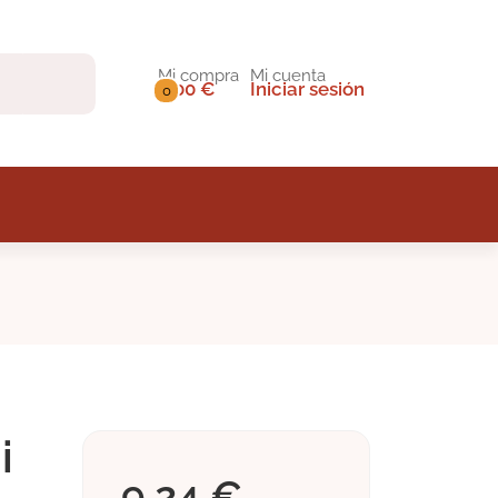
Mi compra
Mi cuenta
0,00 €
Iniciar sesión
0
i
9,24 €