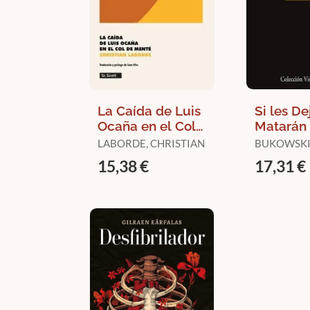
La Caída de Luis
Si les De
Ocaña en el Col
Matarán
de Menté
LABORDE, CHRISTIAN
BUKOWSKI
15,38 €
17,31 €