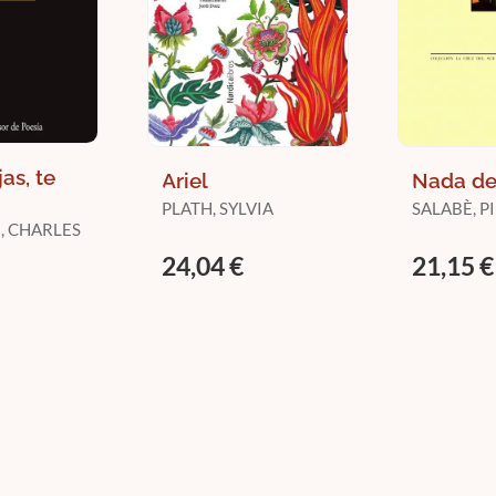
jas, te
Ariel
Nada d
PLATH, SYLVIA
SALABÈ, P
, CHARLES
24,04 €
21,15 €