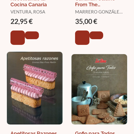
Cocina Canaria
From The
Aborigines To Our
VENTURA, ROSA
MARRERO GONZÁLEZ,
Days
ELEUTERIO
22,95 €
35,00 €
Apetitosas Razones
Gofio para Todos