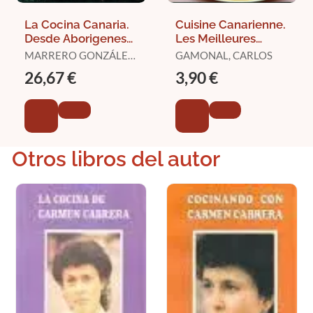
La Cocina Canaria.
Cuisine Canarienne.
Desde Aborigenes
Les Meilleures
Hasta nuestros Dias
Recettes
MARRERO GONZÁLEZ,
GAMONAL, CARLOS
ELEUTERIO
26,67 €
3,90 €
Otros libros del autor