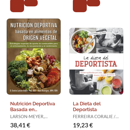
Nutrición Deportiva
La Dieta del
Basada en
Deportista
Alimentos de
LARSON-MEYER,
FERREIRA CORALIE /
Origen Vegetal
ENETTE / RUSCIGNO,
HEULIN AXEL
38,41 €
19,23 €
MATT