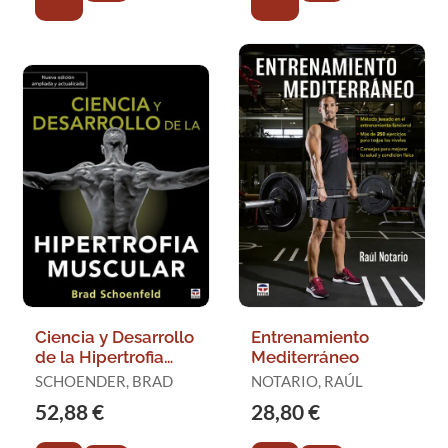
Ciencia y Desarrollo
Entrenamiento
de la Hipertrofia
Mediterráneo
Muscular
SCHOENDER, BRAD
NOTARIO, RAÚL
52,88 €
28,80 €