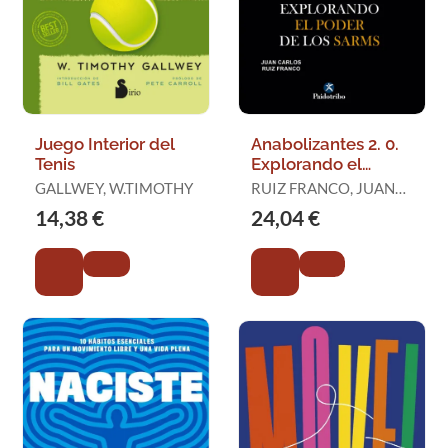
Juego Interior del
Anabolizantes 2. 0.
Tenis
Explorando el
Poder de los Sarms
GALLWEY, W.TIMOTHY
RUIZ FRANCO, JUAN
CARLOS
14,38 €
24,04 €