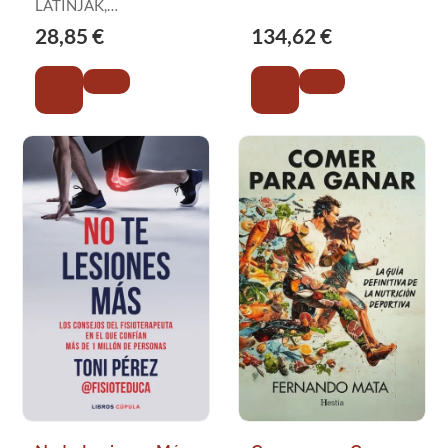
Deporte Ejercicio y
LATINJAK,
GLEESON, MICHAEL
Rendimie
ALEXANDER T.
28,85 €
134,62 €