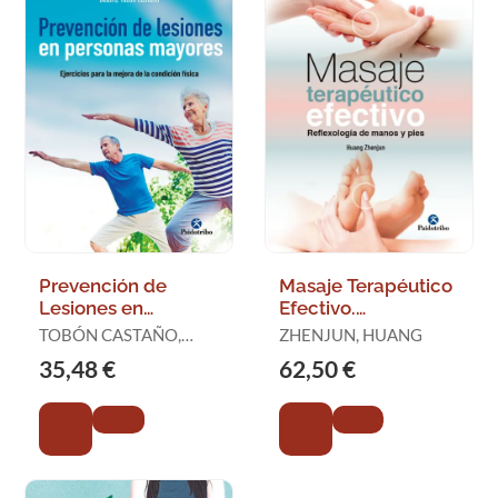
Prevención de
Masaje Terapéutico
Lesiones en
Efectivo.
Personas Mayores
Reflexología de
TOBÓN CASTAÑO,
ZHENJUN, HUANG
Manos y Pies
BEATRIZ ELENA
35,48 €
62,50 €