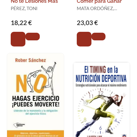
No te Lesiones Más
Comer para Ganar
PÉREZ, TONI
MATA ORDÓÑEZ,
FERNANDO
18,22 €
23,03 €