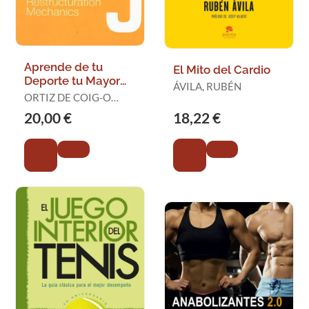
Aprende de tu
El Mito del Cardio
Deporte tu Mayor
ÁVILA, RUBÉN
Rendimiento 3
ORTIZ DE COIG-O
´DONNELL, AINHOA
20,00 €
18,22 €